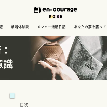
報
就活体験談
メンター活動日記
あなたの夢を語って
術：
識
目次