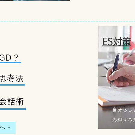
ES対策
 GD ?
思考法
強会話術
​
自分らし
表現する
プへ