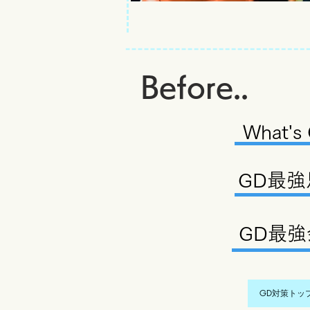
Before..
What's
GD最強
GD最
GD対策トッ