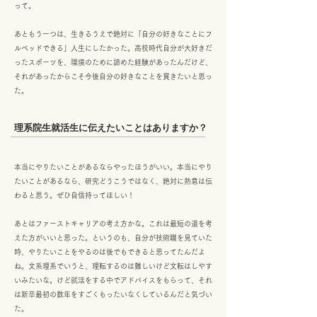
って。
あともう一つは、生きるうえで絶対に「自分の好きなことにフ
ルベッドできる」人生にしたかった。高校時代自分が大好きだ
ったスポーツを、環境のために諦めた経験があったんだけど、
それがあったからこそ今後自分の好きなことを貫きたいと思っ
た。
理系院生就活生に伝えたいことはありますか？
本当にやりたいことがあるならやったほうがいい。本当にやり
たいことがあるなら、研究どうこうではなく、絶対に熱意は伝
わると思う。ぜひ自信持ってほしい！
あとはファーストキャリアの考え方かな。これは最短の道を考
えた方がいいと思った。というのも、自分が技術職を見ていた
時、やりたいことをやるのは後でもできると思ってたんだよ
ね。文系理系でいうと、理転するのは難しいけど文転はしやす
いみたいな。けど就活をする中でアドバイスをもらって、それ
は新卒最初の数年をすごくもったいなくしているんだと気づい
た。