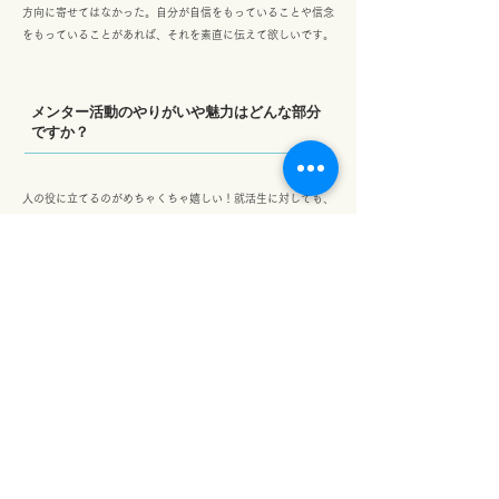
方向に寄せてはなかった。自分が自信をもっていることや信念
をもっていることがあれば、それを素直に伝えて欲しいです。
メンター活動のやりがいや魅力はどんな部分
ですか？
人の役に立てるのがめちゃくちゃ嬉しい！就活生に対しても、
他のメンターに対しても。
特に就活生に対しては、自分の関わり方や姿勢・頑張りが、そ
の子の人生を少しでも良い方向に持って行ける可能性があると
いうのが魅力です。
最後に24卒の皆さんにメッセージをお願いします！
2つ伝えたいことがあります。
1つは、選考が年々早期化しているから早めに動いて後悔のな
いようにしてほしいということ。
もう1つは、本当にやりたいことがあるのであれば、実現性や
それに基づく経験がなくても目指してみるのを考えてほしいと