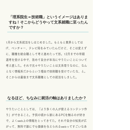
「理系院生＝技術職」というイメージはありま
すね！そこからどうやって文系就職に至ったん
ですか？
1月から文系就活をしはじめました。もともと業界としては
IT、ベンチャー、テレビ局をみていたんだけど、そこは変えず
に、職種を総合職として考え進めたって形。12月までの早期
選考を受ける中で、改めて自分が本当にやりたいことについて
考え直した。それで元々やりたいことは文系寄りなのに、なん
となく情報系だからという理由で技術職を受けていたな、と。
そこからは最後まで文系職種としての就活をしました。
なるほど、ちなみに就活の軸はありましたか？
やりたいこととしては、「より多くの人が使えるコンテンツ作
り」ができること。子供の頃から家にあるPCを触るのが好き
で、よくweb上の情報をとってきてた。それで自分の知見が広
がって、無料で誰にでも価値を与えられるwebってすごいなあ