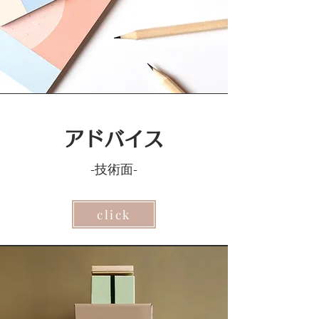
アドバイス
-技術面-
click