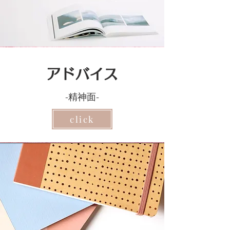
アドバイス
-精神面-
click