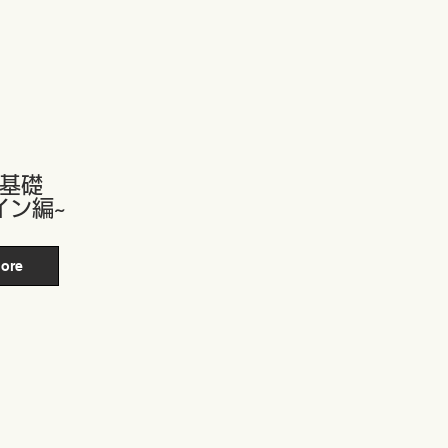
の基礎
イン編~
ore