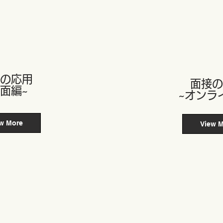
接の応用
​面接
対面編~
~オンラ
w More
View 