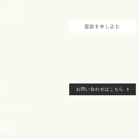
ショングラフ
ことの分析
面談を申し込む
調査
お問い合わせはこちら
談
たの夢を語って！」
図鑑