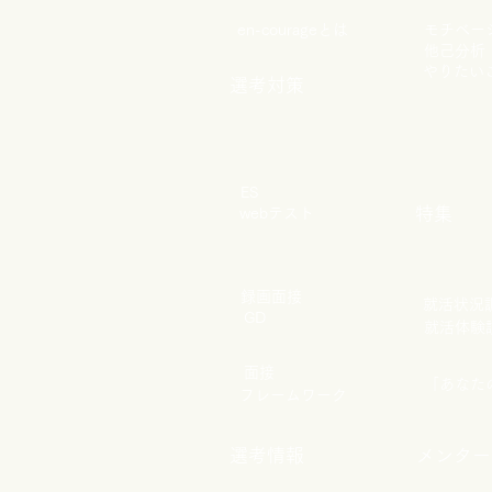
en-courageとは
モチベー
他己分析
やりたい
選考対策
ES
特集
webテスト
録画面接
​就活状況
GD
​就活体験
​面接
​「あな
フレームワーク
選考情報
メンター