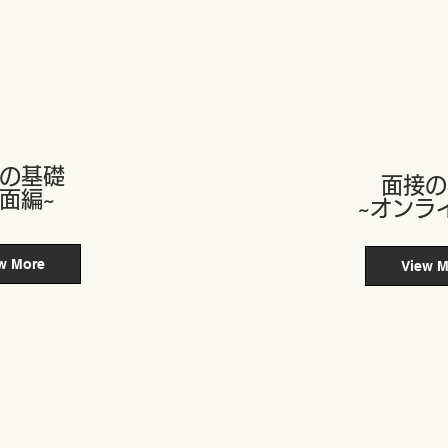
接の基礎
​面接
対面編~
~オンラ
w More
View M