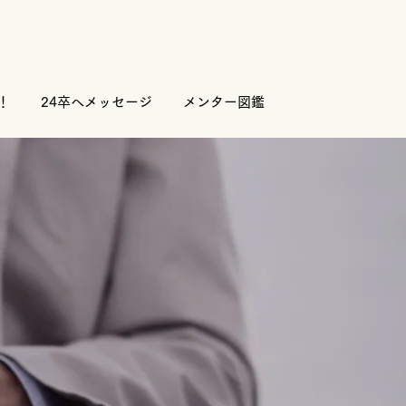
！
24卒へメッセージ
メンター図鑑