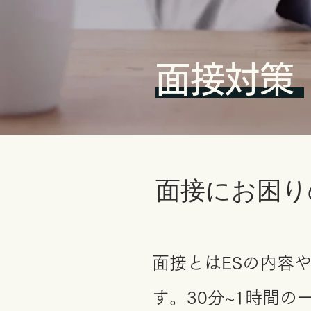
面接対策
​面接にお困
面接とはESの内容
す。30分~1時間