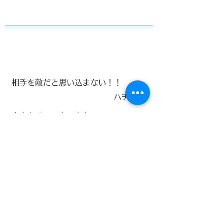
相手を敵だと思い込まない！！
ハチワレ
​
声大きめ、ハキハキと
​メンターK
謙虚に、素直に、正直に！！
​TM
面接時、頭が真っ白になることだけを
避ける！沈黙が良く働くことはありま
せん。何かしらそれっぽいことを喋れ