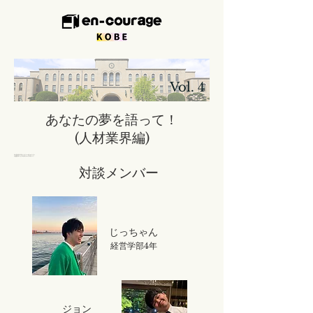
​
Vol. 4
あなたの夢を語って！
(​人材業界編)
色んな業界に進んだ先輩たちに「夢」について語ってもらいます。
人材業界に進んだ2人にどんな夢をもっているかを伺いました！
​対談メンバー
じっちゃん
経営学部4年
ジョン