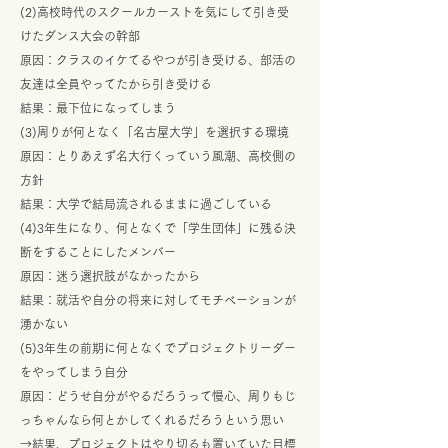
(2)高校時代のスクールカーストを気にして引き受
けたダンス大会の幹部
原因：クラスのイケてるやつが引き受ける、部活の
友達は全員やってたから引き受ける
結果：最下位になってしまう
(3)周りが何となく「名古屋大学」を選択する環境
原因：とりあえず名大行くっていう風潮、高校側の
方針
結果：大学で結局流されるままに過ごしている
(4)3年生になり、何となくで「学生団体」に残る決
断をすることにしたメンバー
原因：迷う選択肢がなかったから
結果：就活や自分の将来に対してモチベーションが
湧かない
(5)3年生の前期に何となくでプロジェクトリーダー
をやってしまう自分
原因：どうせ自分がやるだろうって慢心、周りもじ
っちゃんなら何とかしてくれるだろうという思い
→結果、プロジェクトはやり切るも置いていた目標