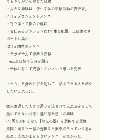
てもやりがいを感じた経験
・大きな経験は「学生団体の新歓活動の責任者」
(1)To プロジェクトメンバー
・寄り添って悩みの解決
・責任あるポジションに1年生を配置、上級生はサ
ポートに集中
(2)To 団体のメンバー
・自分が全力で振舞う姿勢
→ex.全日程に自分が関与
・全体に対して成功したいという思いを発表
上から、自分の仕事を通して、熱中できる人を増や
したいと思った。
②人生通したときに周りが流されて意思決定をして
熱中できない状態に違和感を感じた経験
(1)周りが何となく「地元の塾」を選択する環境
原因：周りと一緒の選択なら安泰だろっていう思い
結果：成果が上がらないメンバーが多かった