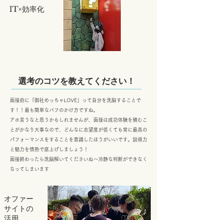
IT×効率化
選考のコツを教えてください！
面接前に「御社めっちゃLOVE」って自分を洗脳することで
す！！最も簡単なバフのかけ方ですね。
アホ言うなと思うかもしれませんが、面接は成功体験を積むこ
とがかなり大事なので、どんなに志望度が低くても常に最高の
パフォーマンスをすることを意識したほうがいいです。説得力
と魅力を情熱で底上げしましょう！
面接終わったら洗脳解いてくださいね～冷静な判断ができなく
なってしまいます
​オファー
サイトの
活用