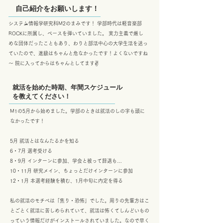
自己紹介をお願いします！
システム情報学研究科M2のまみです！ 学部時代は軽音楽部
ROCKに所属し、ベースを弾いていました。 実力主義で厳し
めな団体だったこともあり、わりと部活中心の大学生活を送っ
ていたので、進級はちゃんと危なかったです！よくないですね
～ 院に入ってからはちゃんとしてます✌️
就活を始めた時期、年間スケジュール
を教えてください！
M1の5月から始めました。学部のときは就活のしの字も頭に
なかったです！
5月 就活とはなんたるかを知る
6・7月 選考受ける
8・9月 インターンに参加、学会と被って辞退も…
10・11月 研究メイン、ちょっとだけインターンに参加
12・1月 本選考経験を積む、1月中旬に内定を得る
私の就活のモチベは「焦り・恐怖」でした。周りの先輩方はこ
とごとく就活に苦しめられていて、就活は怖くてしんどいもの
っていう情報だけがインストールされていました。なので早く