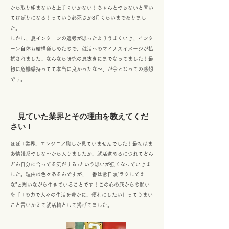
から取り組まないと上手くいかない！ちゃんとやらないと置い
てけぼりになる！っていう必死さが8月ぐらいまでありまし
た。
しかし、夏インターンの選考が思ったよりうまくいき、インタ
ーン自体も結構楽しめたので、就活へのマイナスイメージが払
拭されました。なんなら研究の息抜きにまでなってました！最
初に危機感持ってて本当に良かったな～、が今となっての感想
です。
見ていた業界とその理由を教えてくだ
さい！
ほぼIT業界、エンジニア職しか見ていませんでした！最初はま
あ情報系やしな～から入りましたが、就活進めるにつれてどん
どん自分に合ってる気がする♪という思いが強くなっていきま
した。理由は色々あるんですが、一番は常日頃"ラクしてえ
な"と思いながら生きていることです！この心の底からの願い
を「ITの力で人々の生活を豊かに、便利にしたい」ってうまい
こと言いかえて就活軸として掲げてました。