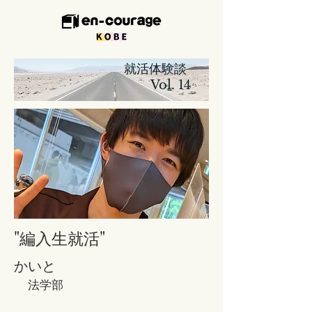
​ 就活体験談
Vol. 14
"編入生就活
"
​かいと
​
法
学部