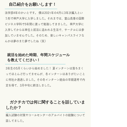
自己紹介をお願いします！
法学部4年のかいとです。 僕は2021年の4月に3年次編入とい
う形で神戸大学に入学しました。それまでは、富山高専の国際
ビジネス学科で5年間に渡って勉強してきました。 神戸大学に
入学してからは単位と就活に追われる生活で、サークルには参
加していませんでした。そのため、楽しいキャンパスライフな
んかは夢のまた夢でしたね（笑）
就活を始めた時期、年間スケジュール
を教えてください！
3年生の5月くらいから始めました！ 夏インターンは落ちまく
ってほとんど行ってませんが、冬インターンはありがたいこと
に何社か通過しました。その冬インターン経由の早期選考で内
定を得て、3月中旬に終活しました。
ガクチカでは何に関することを話していま
したか？
編入試験の対策やコールセンターのアルバイトの経験について
話してました。