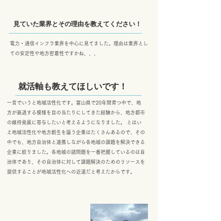
見ていた業界とその理由を教えてください！
電力・通信インフラ業界を中心に見てました。理由は業界とし
ての安定性や地方密着性ですかね、、、
​ 就活軸も教えてほしいです！
​
一言でいうと地域活性化です。富山県で20年間育つ中で、地
方が衰退する模様を目の当たりにしてきた経験から、地方都市
の維持発展に寄与したいと考えるようになりました。 とはい
え地域活性化や地方創生を謳う企業はたくさんあるので、その
中でも、地方自治体と連携しながら各地域の課題を解決できる
企業に絞りました。各地域の諸問題を一番把握しているのは自
治体であり、その自治体に対して課題解決のためのリソースを
提供することが地域活性化への近道だと考えたからです。