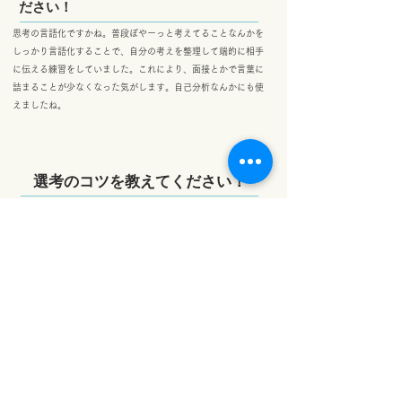
ださい！
思考の言語化ですかね。普段ぼやーっと考えてることなんかを
しっかり言語化することで、自分の考えを整理して端的に相手
に伝える練習をしていました。これにより、面接とかで言葉に
詰まることが少なくなった気がします。自己分析なんかにも使
えましたね。
選考のコツを教えてください！
​
よく言われますけど、やっぱり表情や態度は大事だと思いま
す。結局人事の方も一緒に働きたいと思える人を採ると思うの
で。面接やGDでは気を付けたいですね。
24卒にメッセージをお願いします！
​
就活はメンタル的にもしんどいとは思いますが、今後の人生に
大きく影響する選択となるので、頑張って走り切ってくださ
い！