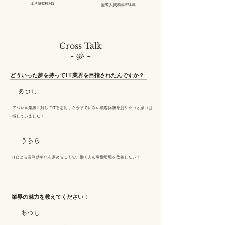
工学研究科M2
国際人間科学部4年
Cross Talk
- 夢 -
どういった夢を持ってIT業界を目指されたんですか？
あつし
アパレル業界に対してITを活用した今までにない顧客体験を創りたいと思い目
指していました！
うらら
ITによる業務効率化を進めることで、働く人の労働環境を改善したい！
業界の魅力を教えてください！
あつし