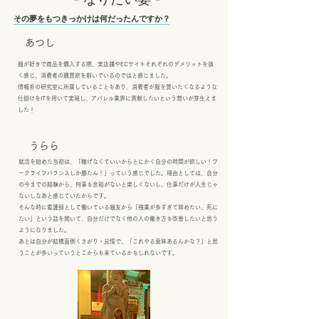
その夢をもつきっかけは何だったんですか？
あつし
服が好きで商品を購入する際、実店舗やECサイトそれぞれのデメリットを強
く感じ、消費者の購買欲を削いでいるのではと感じました。
情報系の研究室に所属していることもあり、消費者が服を買いたくなるような
仕掛けをITを用いて実現し、アパレル業界に貢献したいという想いが芽生えま
した！
うらら
就活を始めた当初は、「稼げなくていいからとにかく自分の時間が欲しい！ワ
ークライフバランスしか勝たん！」っていう感じでした。理由としては、自分
の今までの経験から、何事も余裕がないと楽しくないし、仕事だけが人生じゃ
ないしなあと感じていたからです。
そんな時に看護師として働いている親友から「残業が多すぎて辞めたい、死に
たい」という話を聞いて、自分だけでなく他の人の働き方も改善したいと思う
ようになりました。
あとは自分が結構面倒くさがり・怠惰で、「これやる意味あるんかな？」と思
うことが多いっていうとこからも来ているかもしれないです。