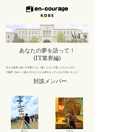
​
Vol. 9
あなたの夢を語って！
(​IT業界編)
色んな業界に進んだ先輩たちに「夢」について語ってもらいます。
IT業界（SIer）に進んだ2人にどんな夢をもっているかを伺いました！
​対談メンバー
あつし
うらら