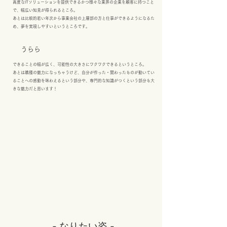
高度なITソリューションを提供できるかつ様々な業界の企業を顧客に持つこと
で、幅広い知見が得られるところ。
あとは比較的若い年次から事業会社の上層部の方と仕事ができるようになるた
め、夢を実現しやすいというところです。
うらら
できることの幅が広く、可能性の大きさにワクワクできるというところ。
あとは職種の魅力になっちゃうけど、自分が作った・関わったものが動いてい
ることへの感動を味わえるという部分や、専門的な知識がつくという部分も大
きな魅力だと思います！
- なりたい姿 -