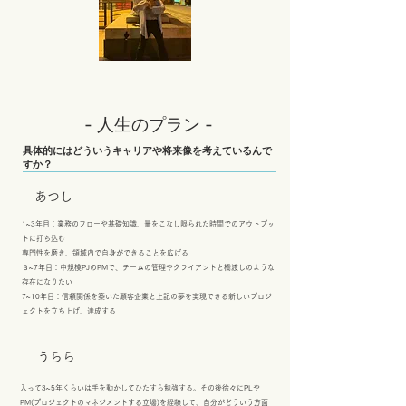
- 人生のプラン -
具体的にはどういうキャリアや将来像を考えているんで
すか？
あつし
1~3年目：業務のフローや基礎知識、量をこなし限られた時間でのアウトプッ
トに打ち込む
専門性を磨き、領域内で自身ができることを広げる
３~7年目：中規模PJのPMで、チームの管理やクライアントと橋渡しのような
存在になりたい
7~10年目：信頼関係を築いた顧客企業と上記の夢を実現できる新しいプロジ
ェクトを立ち上げ、達成する
うらら
入って3~5年くらいは手を動かしてひたすら勉強する。その後徐々にPLや
PM(プロジェクトのマネジメントする立場)を経験して、自分がどういう方面