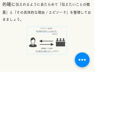
的確に
伝えれるようにあたらめて「伝えたいことの概
要」と「その具体的な理由 / エピソード」を整理してお
きましょう。
逆質問の準備
自由に自分をアピール
​実は面接官に一番
できるの
逆質問
が
です。自分の軸に本当にあっているのか、自
分の認識と違いはないのか、次の選考で活かせる情報を
目的意識
得られるかなど、
を持った質問を心がけまし
ょう。もちろん面接を行う中で質問したいことが出てく