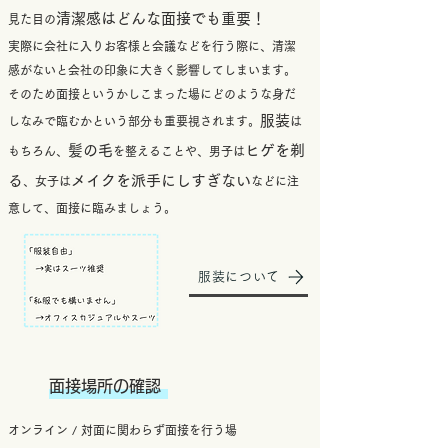
清潔感はどんな面接でも重要！
見た目の
実際に会社に入りお客様と会議などを行う際に、清潔
感がないと会社の印象に大きく影響してしまいます。
そのため面接というかしこまった場にどのような身だ
服装
しなみで臨むかという部分も重要視されます。
は
髪の毛
ヒゲを剃
もちろん、
を整えることや、男子は
る
メイクを派手にしすぎない
、女子は
などに注
意して、面接に臨みましょう。
服装について
面接場所の確認
​オンライン / 対面に関わらず面接を行う場