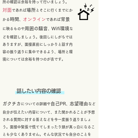
所の確認は余裕を持って行いましょう。
対面
場所
であれば
とそこに行くまでにか
時間
オンライン
背景
かる
、
であれば
周囲の騒音
Wifi環境
に映るものや
、
な
どを確認しましょう。後回しにしがちでは
ありますが、面接直前にしっかりと話す内
容の振り返りに集中できるよう、場所と環
境については余裕を持つのが吉です。
話したい内容の確認
ガクチカ
自己PR
志望理由
についての詳細や
、
など
自分が伝えたい内容について、また聞かれることが予想
される質問に対する答えなどを今一度振り返りましょ
う。面接中緊張で慌ててしまったり頭が真っ白になるこ
とも少なくありません。そんな状況でも自分のことを