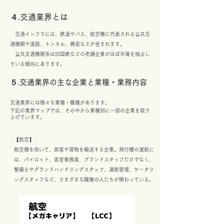
４.交通業界とは
交通インフラには、鉄道やバス、航空機に代表される公共交
通機関や道路、トンネル、橋梁などが含まれます。
公共交通機関系は旧国鉄などの老舗企業がほぼ市場を独占し
ている傾向にあります。
​５
.交通業界の主な企業と業種・業務内容
交通業界には様々な業種・職種があります。
​下記の業界マップでは、その中から業種別に一部の企業を取り
上げています。
【航空】
航空機を用いて、旅客や貨物を輸送する企業。飛行機の運航に
は、パイロット、客室乗務員、グランドスタッフだけでなく、
整備士やグランドハンドリングスタッフ、運航管理、ケータリ
ングスタッフなど、さまざまな職種の人たちが関わっている。