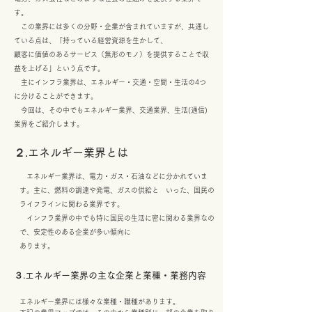
す。
この業界には多くの分野・企業が含まれていますが、共通し
ている点は、「持っている経営資源を生かして、
顧客に価値のあるサービス（無形のモノ）を提供することで収
益を上げる」という点です。
主にインフラ業界は、エネルギー・交通・空間・生活の4つ
に分けることができます。
今回は、その中でもエネルギー業界、交通業界、生活(通信)
業界をご紹介します。
２.エネルギー業界とは
エネルギー業界は、電力・ガス・石油などに分かれていま
す。主に、燃料の調達や発電、ガスの供給と いった、国民の
ライフラインに関わる業界です。
インフラ業界の中でも特に国民の生活に密に関わる業界なの
で、安定性のある企業が多い傾向に
あります。
３.エネルギー業界の主な企業と業種・業務内容
エネルギー業界には様々な業種・職種があります。