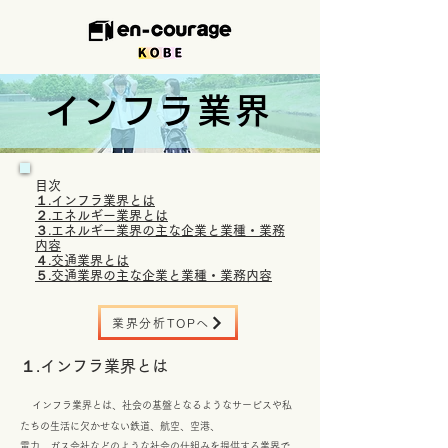
インフラ業界
目次
１.インフラ業界とは
２.エネルギー業界とは
３.エネルギー業界の主な企業と業種・業務
内容
４.交通業界とは
５
.交通
業界の主な企業と業種・業務内容
業界分析TOPへ
１.インフラ業界とは
インフラ業界とは、社会の基盤となるようなサービスや私
たちの生活に欠かせない鉄道、航空、
空港、
電力、ガス会社などのような社会の仕組みを提供する業界で