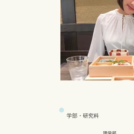
​学部・研究科
理学部