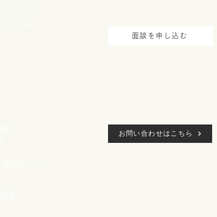
ショングラフ
ことの分析
面談を申し込む
調査
お問い合わせはこちら
談
たの夢を語って！」
図鑑