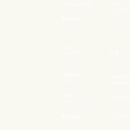
en-courageとは
モチベー
他己分析
やりたい
選考対策
ES
特集
webテスト
録画面接
​就活状況
GD
​就活体験
​面接
​「あな
フレームワーク
選考情報
メンター