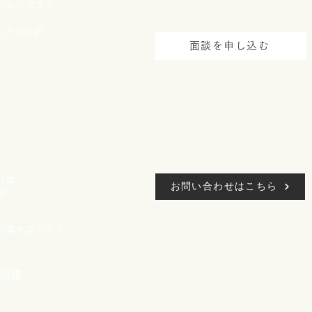
ショングラフ
ことの分析
面談を申し込む
調査
お問い合わせはこちら
談
たの夢を語って！」
図鑑