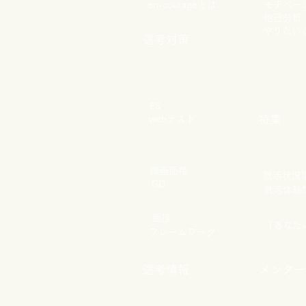
en-courageとは
モチベー
他己分析
やりたい
選考対策
ES
特集
webテスト
録画面接
​就活状況
GD
​就活体験
​面接
​「あな
フレームワーク
選考情報
メンター