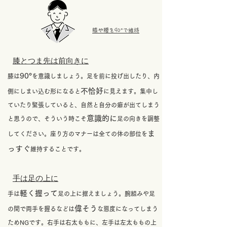
​膝や腰を90°で維持
​膝とつま先は前向きに
90°
​膝は
を意識しましょう。足を前に投げ出したり、内
不恰好
側にしまい込む形になると
に見えます。集中し
ていたり緊張していると、自然と自分の癖が出てしまう
意識的に
と思うので、そういう時こそ
足の向きを調整
ま
してください。座り方のマナーは全ての体の部位を
っすぐ
維持することです。
​手は足の上に
軽く握って
手は
足の上に据えましょう。腕組みや足
偉そう
の間で両手を握るなどは
な態度になってしまう
ためNGです。右手は右太ももに、左手は左太ももの上