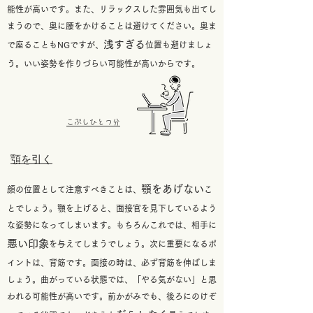
能性が高いです。また、リラックスした雰囲気も出てし
まうので、奥に腰をかけることは避けてください。
奥ま
浅すぎる
で座ることもNGですが、
位置も避けましょ
う。いい姿勢を作りづらい可能性が高いからです。
​こぶしひとつ分
​顎を引く
顎をあげない
顔の位置として注意すべきことは、
こ
とでしょう。顎を上げると、面接官を見下しているよう
な姿勢になってしまいます。もちろんこれでは、相手に
悪い印象
を与えてしまうでしょう。次に重要になるポ
イントは、背筋です。面接の時は、必ず背筋を伸ばしま
しょう。曲がっている状態では、「やる気がない」と思
われる可能性が高いです。
前かがみでも、後ろにのけぞ