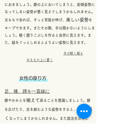
におきましょう。膝の上においてしまうと、前傾姿勢に
なってしまい姿勢が悪く見えてしまうかもしれません。
美しい姿勢
太ももであれば、すっと背筋が伸び、
を
キープできます。また
その際、手は開かないようにしま
しょう。軽く握りこぶしを作ると自然に見えます。ま
た、脇をぐっとしめるとよりよい姿勢に見えます。
​手は軽く握る
​太ももの上に置く
女性の座り方
​足、膝、踵を一直線に
揃えて
膝やかかとを
座ることを意識しましょう
。膝
悪
を広げたり、足を組むような姿勢をすると、印象が
く
なってしまうかもしれません。また就活生の中に
は、足全体を斜めに流す座っている人もいるかもしれ
避ける
ません。しかしこの姿勢は、
ようにしましょ