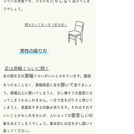
だらしなく
っている状態でも、どちらも
見えてしま
うでしょう。
​顎を引いてまっすぐ前を向く
男性の座り方
​足は肩幅くらいに開く
肩幅
足の開き方は
ぐらいがいいとされています。膝頭
開いて
をつけることなく、肩幅程度に足を
座りましょ
う。肩幅以上に開いてしまうと、少し偉そうな態度にな
ってしまうかもしれません。一方で
足をぴたりと閉じて
しまうと、真面目すぎる印象があります。それはそれで
堅苦しい
いいことかもしれませんが、人によっては
印
象を与えてしまうでしょう。基本的には足を少し開いて
座ってください。