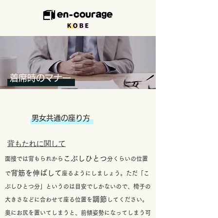
着席時のマナー
男女共通の座り方
​背もたれに関して
こぶしひとつ
面接では背もられから
分くらいの位置
背筋を伸ばして
で
座るようにしましょう。ただ「こ
ぶしひとつ分」というのは目安でしかないので、椅子の
調節
大きさなどに合わせて座る位置を
してください。
奥にお尻を置いてしまうと、前傾姿勢になってしまう可