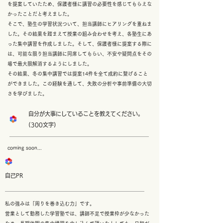
を提案していたため、保護者様に講習の必要性を感じてもらえな
かったことだと考えました。
そこで、塾生の学習状況ついて、担当講師にヒアリングを重ねま
した。その結果を踏まえて授業の組み合わせを考え、各塾生にあ
った集中講習を作成しました。そして、保護者様に提案する際に
は、可能な限り担当講師に同席してもらい、不安や疑問点をその
場で最大限解消するようにしました。
その結果、冬の集中講習では提案14件を全て成約に繋げること
ができました。この経験を通して、失敗の分析や事前準備の大切
さを学びました。
自分が大事にしていることを教えてください。
(300文字)
coming soon...
自己PR
私の強みは「周りを巻き込む力」です。
営業として勤務した学習塾では、講師不足で授業枠が少なかった