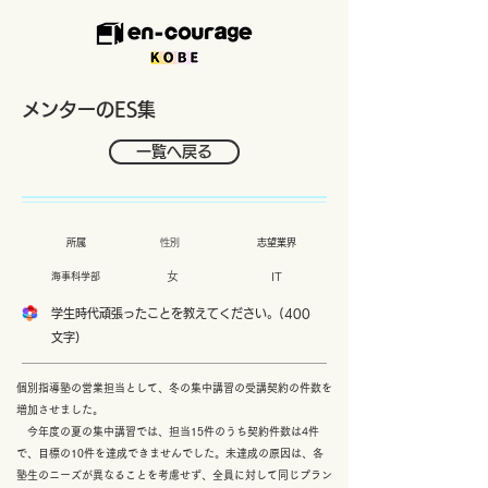
メンターのES集
一覧へ戻る
​所属
性別
​志望業界
女
IT
海事科学部
学生時代頑張ったことを教えてください。(400
文字)
個別指導塾の営業担当として、冬の集中講習の受講契約の件数を
増加させました。
今年度の夏の集中講習では、担当15件のうち契約件数は4件
で、目標の10件を達成できませんでした。未達成の原因は、各
塾生のニーズが異なることを考慮せず、全員に対して同じプラン