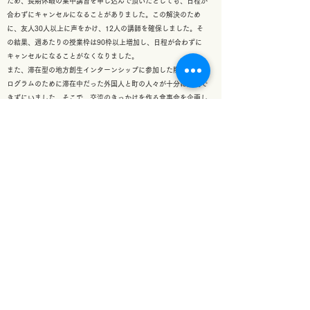
ため、長期休暇の集中講習を申し込んで頂いたとしても、日程が
合わずにキャンセルになることがありました。この解決のため
に、友人30人以上に声をかけ、12人の講師を確保しました。そ
の結果、週あたりの授業枠は90枠以上増加し、日程が合わずに
キャンセルになることがなくなりました。
また、滞在型の地方創生インターンシップに参加した際には、プ
ログラムのために滞在中だった外国人と町の人々が十分に交流で
きずにいました。そこで、交流のきっかけを作る食事会を企画し
ました。集客のために、自ら町のイベントや会社見学に足を運
び、宣伝をしました。その結果、10人が食事会に来て下さりま
した。私が兵庫県に帰った後も外国人と町の人々の交流は続き、
交流のきっかけを作ることができたと感じています。
⇦一覧へ戻る
​「あなたの夢を語って！」
en-courage 神戸大学支部
面談を申し込む