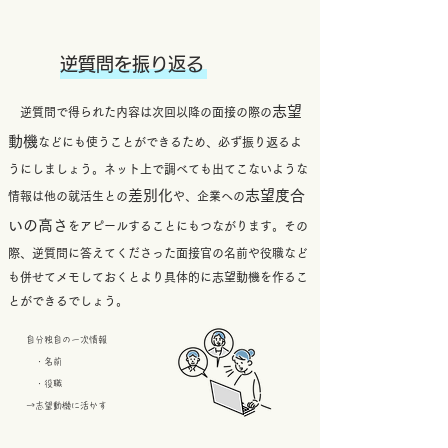
逆質問を振り返る
志望
​
逆質問で得られた内容は次回以降の面接の際の
動機
などにも使うことができるため、必ず振り返るよ
うにしましょう。ネット上で調べても出てこないような
差別化
志望度合
情報は他の就活生との
や、企業への
いの高さ
をアピールすることにもつながります。
​その
際、逆質問に答えてくださった面接官の名前や役職など
も併せてメモしておくとより具体的に志望動機を作るこ
とができるでしょう。
自分独自の一次情報
・名前
​ ・役職
​→志望動機に活かす