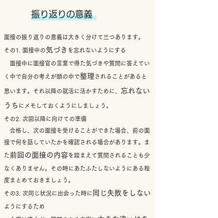
振り返りの意義
​
面接の振り返りの意義は大きく分けて三つあります。
気づき
その1. 面接中の
を忘れないようにする
面接中に面接官の言葉で得た気づきや質問に答えてい
整理
く中で自分の考えが頭の中で
されることがあると
忘れない
思います。それ以降の就活に活かすために、
うち
にメモしておくようにしましょう。
その2. 次回以降に向けての準備
合格し、次の面接を受けることができた場合、前の面
接で何を話していたかを確認される場合があります。ま
前回の面接の内容
た
を踏まえて質問されることも少
なくありません。その時にあたふたしないようにある程
度まとめておきましょう。
同じ失敗をしない
その3. 次同じ状況に出会った時に
ようにするため