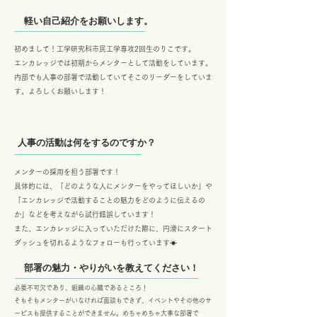
軽い自己紹介をお願いします。
初めまして！工学研究科市民工学専攻2回生のりこです。
エンカレッジでは初期からメンターとして活動をしています。
内部でも人事の部署で活動していてそこのリーダーをしていま
す。よろしくお願いします！
​人事の活動は何をするのですか？
メンターの採用を担う部署です！
具体的には、「どのような人にメンターをやってほしいか」や
「エンカレッジで活動することの魅力をどのように伝えるの
か」などを考えながら試行錯誤しています！
また、エンカレッジに入っていただけた際に、円滑にスタート
ダッシュを切れるようなフォローも行っています☀
部署の魅力・やりがいを教えてください！
必要不可欠であり、組織の心臓であるところ！
そもそもメンターがいなければ面談もできず、イベントやその他のサ
ービスも提供することができません。めちゃめちゃ大事な部署で