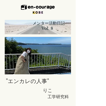
​ メンター活動日記
Vol. 8
"エンカレの人事
"
​りこ
​
工学研究科