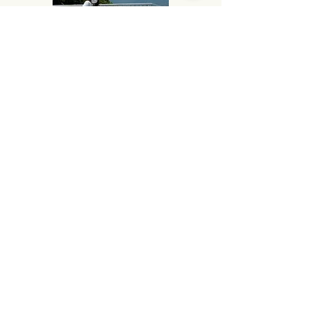
メンター図鑑はこちらから!
click
​次のメンター活動日記
coming
soon...