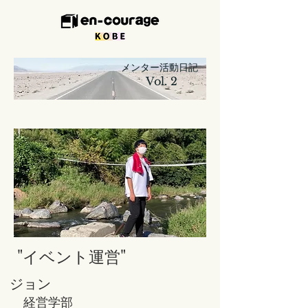
​
メンター活動日記
Vol. 2
"イベント運営
"
​ジョン
​
経営学部