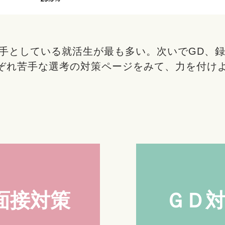
手としている就活生が最も多い。次いでGD、
ぞれ苦手な選考の対策ページをみて、力を付け
​面接
​対策
​ＧＤ
​