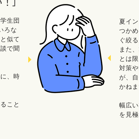
い！」
、学生団
夏イン
いろな
つかめ
分と似て
ぐ絞る
面談で聞
また、
とは限
対策や
生に、時
が、自
かねま
みること
幅広い
を見極